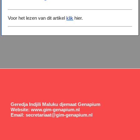
Voor het lezen van dit artikel
klik
hier.
Geredja Indjili Maluku djemaat Genapium
Website:
www.gim-genapium.nl
Email:
secretariaat@gim-genapium.nl