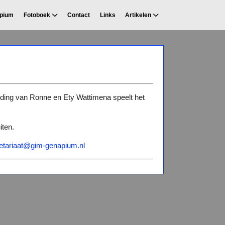
apium
Fotoboek
Contact
Links
Artikelen
eiding van Ronne en Ety Wattimena speelt het
iten.
etariaat@gim-genapium.nl