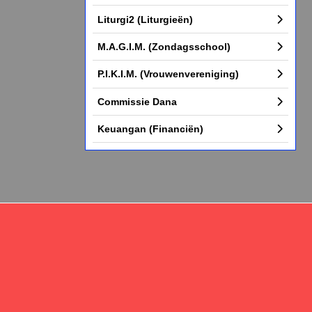
Liturgi2 (Liturgieën)
M.A.G.I.M. (Zondagsschool)
P.I.K.I.M. (Vrouwenvereniging)
Commissie Dana
Keuangan (Financiën)