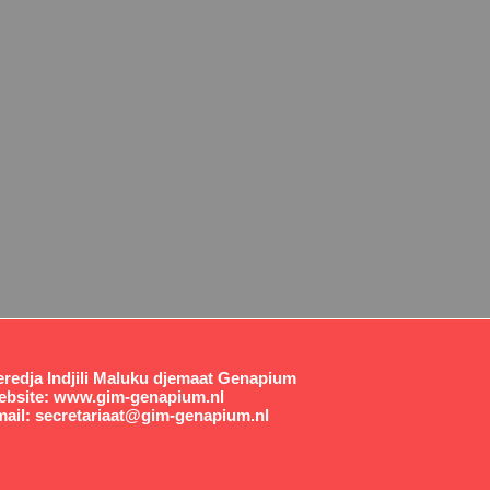
redja Indjili Maluku djemaat Genapium
ebsite:
www.gim-genapium.nl
ail:
secretariaat@gim-genapium.nl