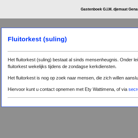
Gastenboek G.I.M. djemaat Gen
Fluitorkest (suling)
Het fluitorkest (suling) bestaat al sinds mensenheugnis. Onder l
fluitorkest wekelijks tijdens de zondagse kerkdiensten.
Het fluitorkest is nog op zoek naar mensen, die zich willen aanslu
Hiervoor kunt u contact opnemen met Ety Wattimena, of via
secr