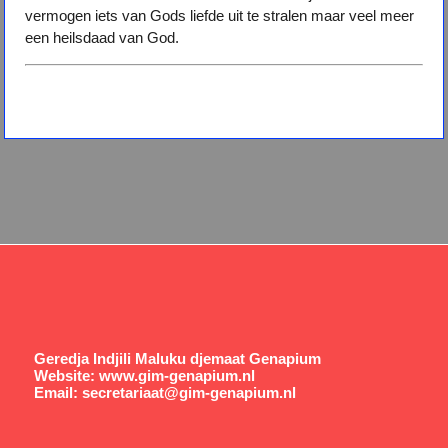
vermogen iets van Gods liefde uit te stralen maar veel meer
een heilsdaad van God.
Geredja Indjili Maluku djemaat Genapium
Website:
www.gim-genapium.nl
Email:
secretariaat@gim-genapium.nl